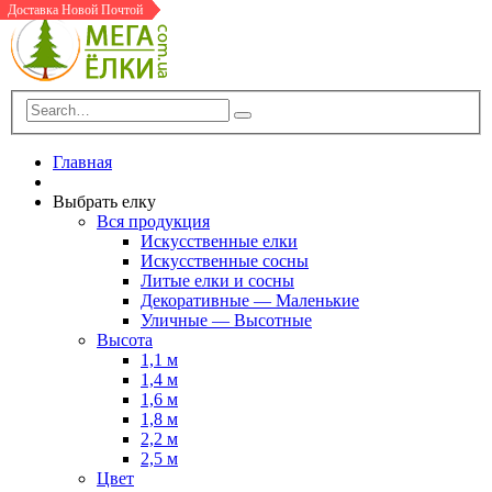
Доставка Новой Почтой
Доставка Новой Почтой
Доставка Новой Почтой
В Шоу-Руме
Доставка Новой Почтой
Доставка Новой Почтой
Главная
Выбрать елку
Вся продукция
Искусственные елки
Искусственные сосны
Литые елки и сосны
Декоративные — Маленькие
Уличные — Высотные
Высота
1,1 м
1,4 м
1,6 м
1,8 м
2,2 м
2,5 м
Цвет