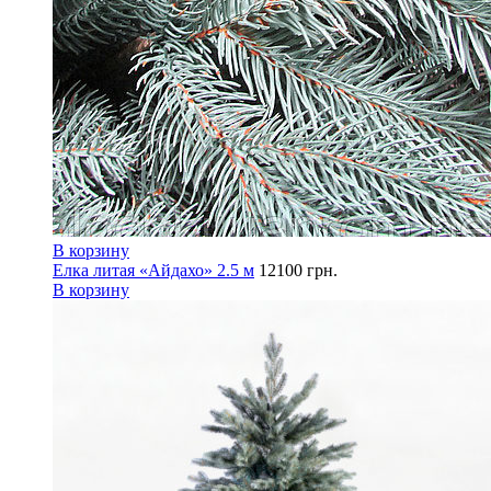
В корзину
Елка литая «Айдахо» 2.5 м
12100
грн.
В корзину