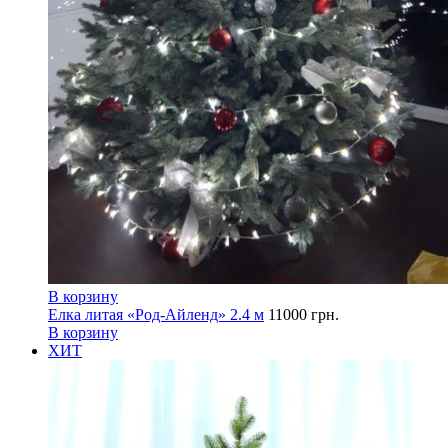
В корзину
Елка литая «Род-Айленд» 2.4 м
11000
грн.
В корзину
ХИТ