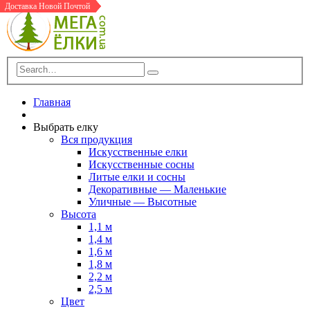
Доставка Новой Почтой
Доставка Новой Почтой
В Шоу-Руме
Доставка Новой Почтой
Доставка Новой Почтой
В Шоу-Руме
Доставка Новой Почтой
Главная
Выбрать елку
Вся продукция
Искусственные елки
Искусственные сосны
Литые елки и сосны
Декоративные — Маленькие
Уличные — Высотные
Высота
1,1 м
1,4 м
1,6 м
1,8 м
2,2 м
2,5 м
Цвет