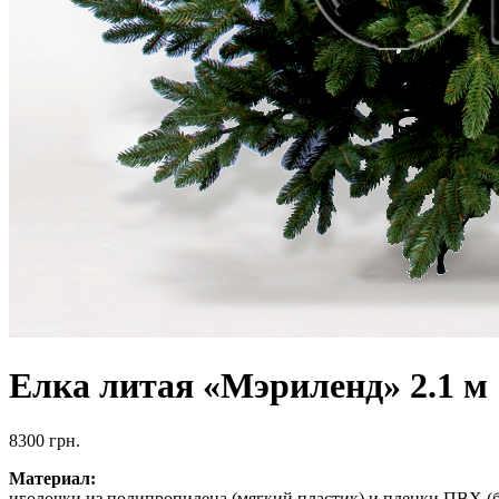
Елка литая «Мэриленд» 2.1 м
8300
грн.
Материал:
иголочки из полипропилена (мягкий пластик) и пленки ПВХ (б