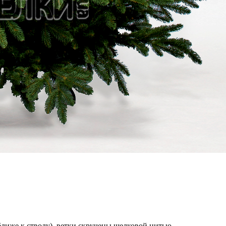
лиже к стволу), ветки скручены шелковой нитью