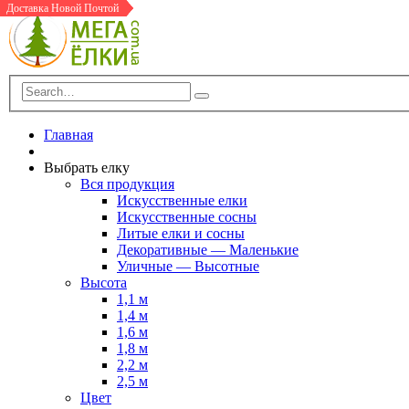
Доставка Новой Почтой
Доставка Новой Почтой
Доставка Новой Почтой
В Шоу-Руме
Доставка Новой Почтой
Доставка Новой Почтой
Главная
Выбрать елку
Вся продукция
Искусственные елки
Искусственные сосны
Литые елки и сосны
Декоративные — Маленькие
Уличные — Высотные
Высота
1,1 м
1,4 м
1,6 м
1,8 м
2,2 м
2,5 м
Цвет