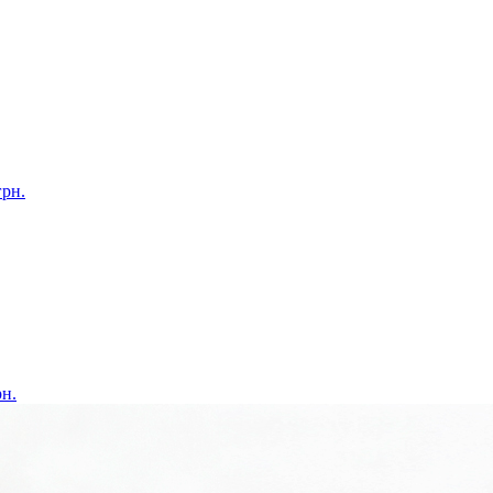
грн.
рн.