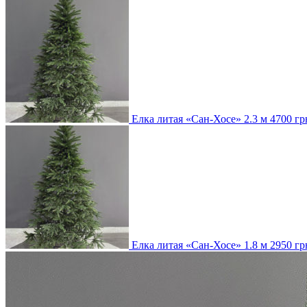
Елка литая «Сан-Хосе» 2.3 м
4700
гр
Елка литая «Сан-Хосе» 1.8 м
2950
гр