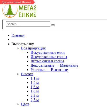
Доставка Новой Почтой
Доставка Новой Почтой
В Шоу-Руме
Доставка Новой Почтой
Доставка Новой Почтой
Доставка Новой Почтой
Главная
Выбрать елку
Вся продукция
Искусственные елки
Искусственные сосны
Литые елки и сосны
Декоративные — Маленькие
Уличные — Высотные
Высота
1,1 м
1,4 м
1,6 м
1,8 м
2,2 м
2,5 м
Цвет