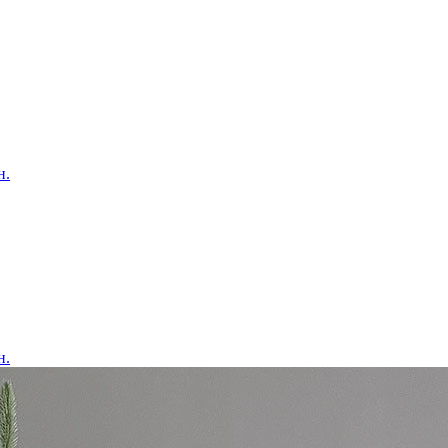
н.
н.