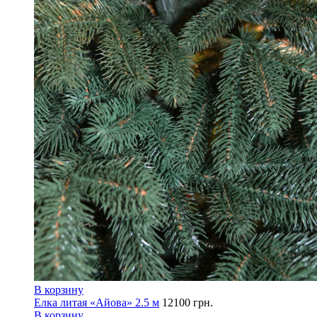
В корзину
Елка литая «Айова» 2.5 м
12100
грн.
В корзину