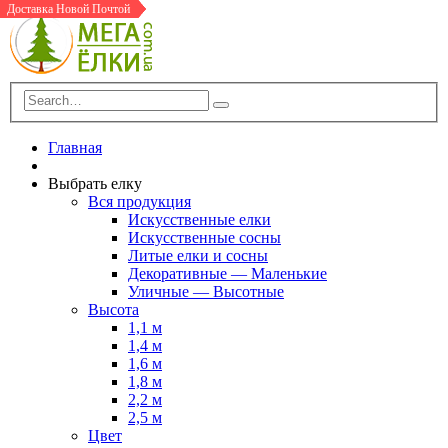
Доставка Новой Почтой
Доставка Новой Почтой
Доставка Новой Почтой
Доставка Новой Почтой
Доставка Новой Почтой
Главная
Выбрать елку
Вся продукция
Искусственные елки
Искусственные сосны
Литые елки и сосны
Декоративные — Маленькие
Уличные — Высотные
Высота
1,1 м
1,4 м
1,6 м
1,8 м
2,2 м
2,5 м
Цвет