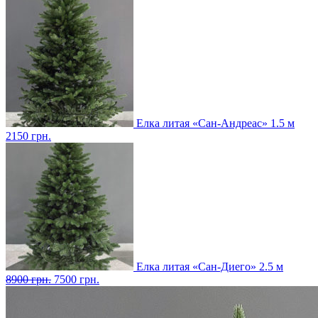
Елка литая «Сан-Андреас» 1.5 м
2150
грн.
Елка литая «Сан-Диего» 2.5 м
8900
грн.
7500
грн.