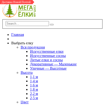
В Шоу-Руме
Доставка Новой Почтой
Доставка Новой Почтой
В Шоу-Руме
Доставка Новой Почтой
Доставка Новой Почтой
Доставка Новой Почтой
Главная
Выбрать елку
Вся продукция
Искусственные елки
Искусственные сосны
Литые елки и сосны
Декоративные — Маленькие
Уличные — Высотные
Высота
1,1 м
1,4 м
1,6 м
1,8 м
2,2 м
2,5 м
Цвет