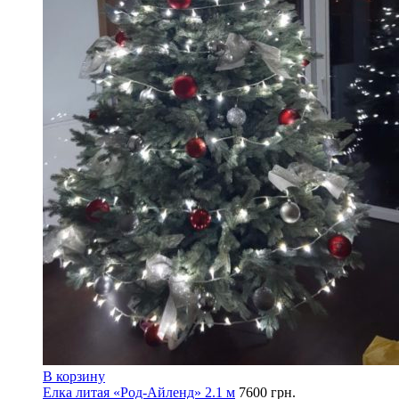
В корзину
Елка литая «Род-Айленд» 2.1 м
7600
грн.