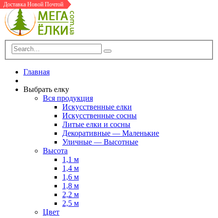
Доставка Новой Почтой
Доставка Новой Почтой
В Шоу-Руме
В Шоу-Руме
Доставка Новой Почтой
Доставка Новой Почтой
Главная
Выбрать елку
Вся продукция
Искусственные елки
Искусственные сосны
Литые елки и сосны
Декоративные — Маленькие
Уличные — Высотные
Высота
1,1 м
1,4 м
1,6 м
1,8 м
2,2 м
2,5 м
Цвет