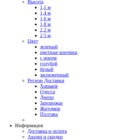
Высота
1,1 м
1,4 м
1,6 м
1,8 м
2,2 м
2,5 м
Цвет
зеленый
цветные кончики
с инеем
голубой
белый
заснеженный
Регион Доставки
Харьков
Одесса
Днепр
Запорожье
Житомир
Полтава
Информация
Доставка и оплата
Акции и скидки