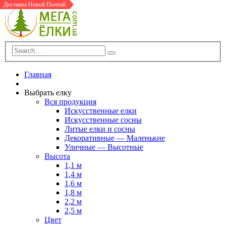
Доставка Новой Почтой
Доставка Новой Почтой
Главная
Выбрать елку
Вся продукция
Искусственные елки
Искусственные сосны
Литые елки и сосны
Декоративные — Маленькие
Уличные — Высотные
Высота
1,1 м
1,4 м
1,6 м
1,8 м
2,2 м
2,5 м
Цвет