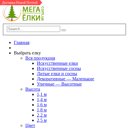
Доставка Новой Почтой
Доставка Новой Почтой
Доставка Новой Почтой
В Шоу-Руме
Доставка Новой Почтой
В Шоу-Руме
Доставка Новой Почтой
Главная
Выбрать елку
Вся продукция
Искусственные елки
Искусственные сосны
Литые елки и сосны
Декоративные — Маленькие
Уличные — Высотные
Высота
1,1 м
1,4 м
1,6 м
1,8 м
2,2 м
2,5 м
Цвет