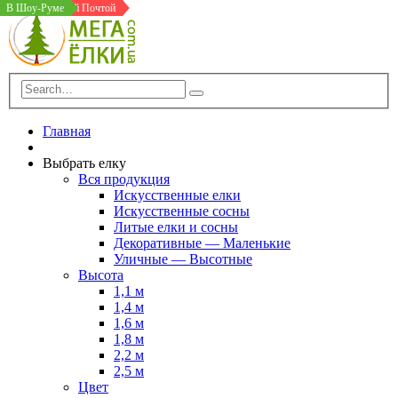
Доставка Новой Почтой
В Шоу-Руме
В Шоу-Руме
Главная
Выбрать елку
Вся продукция
Искусственные елки
Искусственные сосны
Литые елки и сосны
Декоративные — Маленькие
Уличные — Высотные
Высота
1,1 м
1,4 м
1,6 м
1,8 м
2,2 м
2,5 м
Цвет