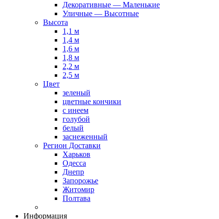
Декоративные — Маленькие
Уличные — Высотные
Высота
1,1 м
1,4 м
1,6 м
1,8 м
2,2 м
2,5 м
Цвет
зеленый
цветные кончики
с инеем
голубой
белый
заснеженный
Регион Доставки
Харьков
Одесса
Днепр
Запорожье
Житомир
Полтава
Информация