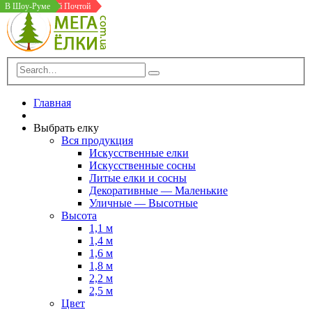
Доставка Новой Почтой
Доставка Новой Почтой
В Шоу-Руме
Главная
Выбрать елку
Вся продукция
Искусственные елки
Искусственные сосны
Литые елки и сосны
Декоративные — Маленькие
Уличные — Высотные
Высота
1,1 м
1,4 м
1,6 м
1,8 м
2,2 м
2,5 м
Цвет