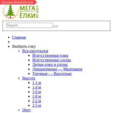
Доставка Новой Почтой
Доставка Новой Почтой
Доставка Новой Почтой
Доставка Новой Почтой
Доставка Новой Почтой
Главная
Выбрать елку
Вся продукция
Искусственные елки
Искусственные сосны
Литые елки и сосны
Декоративные — Маленькие
Уличные — Высотные
Высота
1,1 м
1,4 м
1,6 м
1,8 м
2,2 м
2,5 м
Цвет