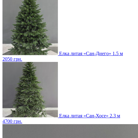
Елка литая «Сан-Диего» 1.5 м
2050
грн.
Елка литая «Сан-Хосе» 2.3 м
4700
грн.